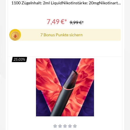
1100 ZügeInhalt: 2ml LiquidNikotinstärke: 20mgNikotinart:
Nikotinsalz LiquidAkku: 550 mAh Lieferumfang1x Veev
Ultra1x Bedienungsanleitung
7,49 €*
9,99 €*
7 Bonus Punkte sichern
25.03
%
In den Warenkorb