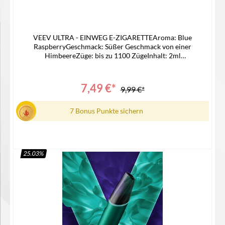
VEEV ULTRA - EINWEG E-ZIGARETTEAroma: Blue
RaspberryGeschmack: Süßer Geschmack von einer
HimbeereZüge: bis zu 1100 ZügeInhalt: 2ml
LiquidNikotinstärke: 20mgNikotinart: Nikotinsalz
LiquidAkku: 550 mAh Lieferumfang1x Veev Ultra1x
Bedienungsanleitung
7,49 €*
9,99 €*
7 Bonus Punkte sichern
25.03
%
In den Warenkorb