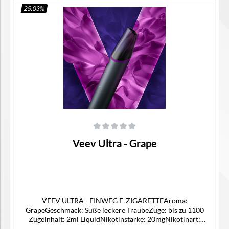
25.03
%
In den Warenkorb
Durchschnittliche Bewertung von 0 von 5 Sternen
Veev Ultra - Grape
VEEV ULTRA - EINWEG E-ZIGARETTEAroma:
GrapeGeschmack: Süße leckere TraubeZüge: bis zu 1100
ZügeInhalt: 2ml LiquidNikotinstärke: 20mgNikotinart:
Nikotinsalz LiquidAkku: 550 mAh Lieferumfang1x Veev