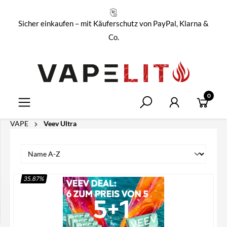
alt springen
Sicher einkaufen – mit Käuferschutz von PayPal, Klarna &
Co.
0
VAPE
Veev Ultra
35.87
%