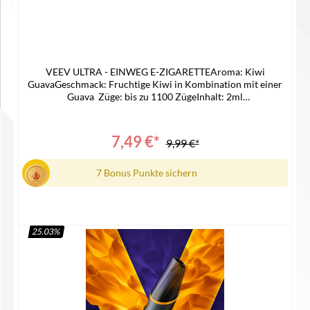
VEEV ULTRA - EINWEG E-ZIGARETTEAroma: Kiwi
GuavaGeschmack: Fruchtige Kiwi in Kombination mit einer
Guava Züge: bis zu 1100 ZügeInhalt: 2ml
LiquidNikotinstärke: 20mgNikotinart: Nikotinsalz
LiquidAkku: 550 mAh Lieferumfang1x Veev Ultra1x
Bedienungsanleitung
7,49 €*
9,99 €*
7 Bonus Punkte sichern
25.03
%
In den Warenkorb