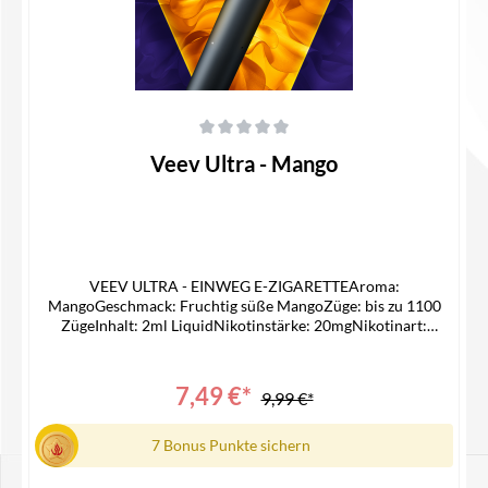
Durchschnittliche Bewertung von 0 von 5 Sternen
Veev Ultra - Mango
VEEV ULTRA - EINWEG E-ZIGARETTEAroma:
MangoGeschmack: Fruchtig süße MangoZüge: bis zu 1100
ZügeInhalt: 2ml LiquidNikotinstärke: 20mgNikotinart:
Nikotinsalz LiquidAkku: 550 mAh Lieferumfang1x Veev
Ultra1x Bedienungsanleitung
7,49 €*
9,99 €*
7 Bonus Punkte sichern