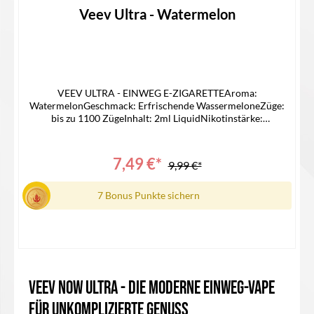
Durchschnittliche Bewertung von 0 von 5 Sternen
Veev Ultra - Watermelon
VEEV ULTRA - EINWEG E-ZIGARETTEAroma:
WatermelonGeschmack: Erfrischende WassermeloneZüge:
bis zu 1100 ZügeInhalt: 2ml LiquidNikotinstärke:
20mgNikotinart: Nikotinsalz LiquidAkku: 550
mAh Lieferumfang1x Veev Ultra1x Bedienungsanleitung
7,49 €*
9,99 €*
7 Bonus Punkte sichern
VEEV Now Ultra - Die moderne Einweg-Vape
In den Warenkorb
für unkomplizierte Genuss