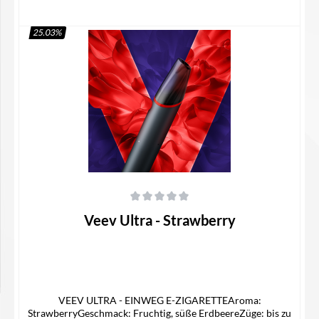
25.03
%
In den Warenkorb
Durchschnittliche Bewertung von 0 von 5 Sternen
Veev Ultra - Strawberry
VEEV ULTRA - EINWEG E-ZIGARETTEAroma:
StrawberryGeschmack: Fruchtig, süße ErdbeereZüge: bis zu