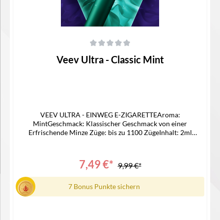
Durchschnittliche Bewertung von 0 von 5 Sternen
Veev Ultra - Classic Mint
VEEV ULTRA - EINWEG E-ZIGARETTEAroma:
MintGeschmack: Klassischer Geschmack von einer
Erfrischende Minze Züge: bis zu 1100 ZügeInhalt: 2ml
LiquidNikotinstärke: 20mgNikotinart: Nikotinsalz
LiquidAkku: 550 mAh Lieferumfang1x Veev Ultra1x
Bedienungsanleitung
7,49 €*
9,99 €*
7 Bonus Punkte sichern