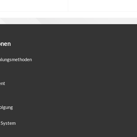
n den Warenkorb
In den Warenkorb
onen
ahlungsmethoden
ent
olgung
 System