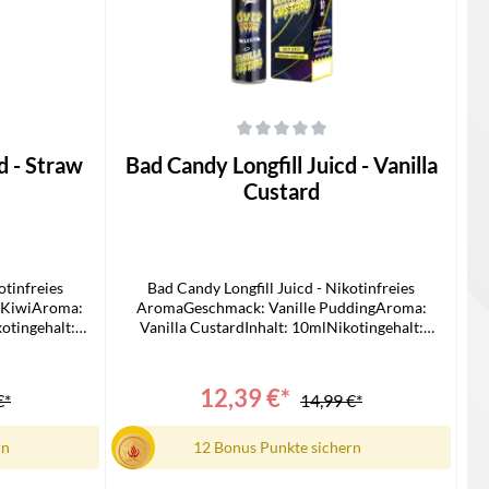
 von 5 Sternen
Durchschnittliche Bewertung von 0 von 5 Sternen
Bad Candy Longfill Juicd - Vanilla
Custard
otinfreies
Bad Candy Longfill Juicd - Nikotinfreies
 KiwiAroma:
AromaGeschmack: Vanille PuddingAroma:
otingehalt:
Vanilla CustardInhalt: 10mlNikotingehalt:
ndy Juicd
0mg/mlLieferumfang1x Bad Candy Juicd
eitung
Longfill1x Bedienungsanleitung
12,39 €*
€*
14,99 €*
rn
12 Bonus Punkte sichern