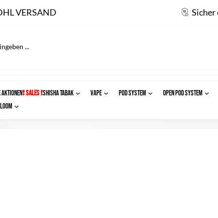
DHL VERSAND
Sicher
 AKTIONEN
❗ SALES ❗
SHISHA TABAK
VAPE
POD SYSTEM
OPEN POD SYSTEM
Ploom