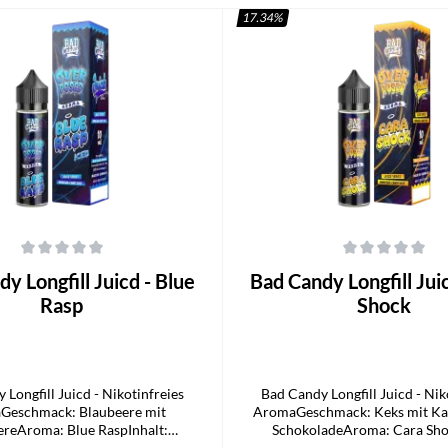
17.34
%
che Bewertung von 0 von 5 Sternen
Durchschnittliche Bewertung von 0
gfill Juicd - Blue
Bad Candy Longfill Juicd - Cara
Rasp
Shock
 Longfill Juicd - Nikotinfreies
Bad Candy Longfill Juicd - Nik
Geschmack: Blaubeere mit
AromaGeschmack: Keks mit Ka
reAroma: Blue RaspInhalt:
SchokoladeAroma: Cara Shok
ehalt: 0mg/mlLieferumfang1x Bad
10mlNikotingehalt: 0mg/mlLiefe