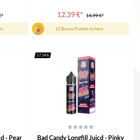
ngsanleitung
Longfill1x Bedienungsanleitung
12,39 €*
€*
14,99 €*
rn
12 Bonus Punkte sichern
17.34
%
In den Warenkorb
 von 5 Sternen
Durchschnittliche Bewertung von 0 von 5 Sternen
Bad Candy Longfill Juicd - Pinky