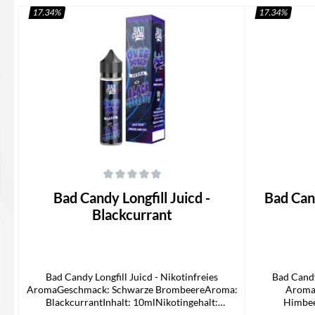
17.34
%
17.34
%
Durchschnittliche Bewertung von 0 von 5 Sternen
Durchschnittli
Bad Candy Longfill Juicd -
Bad Candy Lon
Blackcurrant
Bad Candy Longfill Juicd - Nikotinfreies
Bad Candy
AromaGeschmack: Schwarze BrombeereAroma:
Aroma
BlackcurrantInhalt: 10mlNikotingehalt:
Himbee
0mg/mlLieferumfang1x Bad Candy Juicd
10mlNikoting