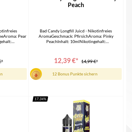
Peach
otinfreies
Bad Candy Longfill Juicd - Nikotinfreies
neAroma: Pear
AromaGeschmack: PfirsichAroma: Pinky
ehalt:
PeachInhalt: 10mlNikotingehalt:
ndy Juicd
0mg/mlLieferumfang1x Bad Candy Juicd
eitung
Longfill1x Bedienungsanleitung
12,39 €*
€*
14,99 €*
rn
12 Bonus Punkte sichern
17.34
%
In den Warenkorb