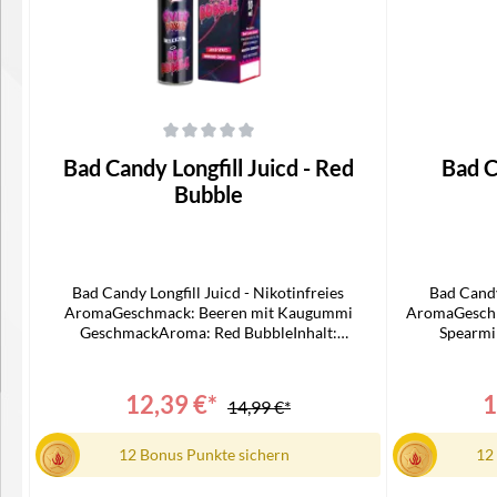
Durchschnittliche Bewertung von 0 von 5 Sternen
Durchschnittli
Bad Candy Longfill Juicd - Red
Bad Can
Bubble
Bad Candy Longfill Juicd - Nikotinfreies
Bad Candy
AromaGeschmack: Beeren mit Kaugummi
AromaGeschm
GeschmackAroma: Red BubbleInhalt:
Spearmin
10mlNikotingehalt: 0mg/mlLieferumfang1x Bad
0mg/mlLie
Candy Juicd Longfill1x Bedienungsanleitung
Longf
12,39 €*
1
14,99 €*
12 Bonus Punkte sichern
12