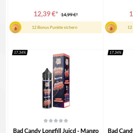
Longfill1x Bedienungsanleitung
Candy Juicd
12,39 €*
1
14,99 €*
12 Bonus Punkte sichern
12
17.34
%
17.34
%
In den Warenkorb
I
Durchschnittliche Bewertung von 0 von 5 Sternen
Durchschnittli
Bad Candy Longfill Juicd - Mango
Bad Candy Longfi