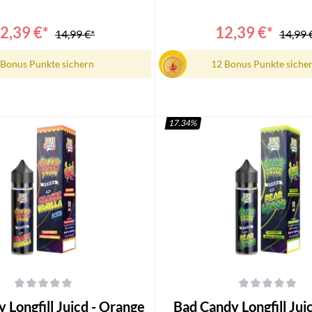
 Longfill1x Bedienungsanleitung
Candy Juicd Longfill1x Bedienu
2,39 €*
12,39 €*
14,99 €*
14,99 
 Bonus Punkte sichern
12 Bonus Punkte siche
17.34
%
n den Warenkorb
In den Warenkorb
che Bewertung von 0 von 5 Sternen
Durchschnittliche Bewertung von 0
ll Juicd - Orange
Bad Candy Longfill Juicd - Pear