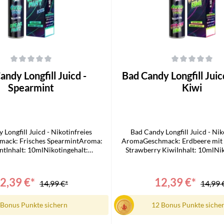
che Bewertung von 0 von 5 Sternen
Durchschnittliche Bewertung von 0
dy Longfill Juicd -
Bad Candy Longfill Juicd - Straw
Spearmint
Kiwi
 Longfill Juicd - Nikotinfreies
Bad Candy Longfill Juicd - Nik
ack: Frisches SpearmintAroma:
AromaGeschmack: Erdbeere mit
tInhalt: 10mlNikotingehalt:
Strawberry KiwiInhalt: 10mlNik
ferumfang1x Bad Candy Juicd
0mg/mlLieferumfang1x Bad Ca
ill1x Bedienungsanleitung
Longfill1x Bedienungsanl
2,39 €*
12,39 €*
14,99 €*
14,99 
 Bonus Punkte sichern
12 Bonus Punkte siche