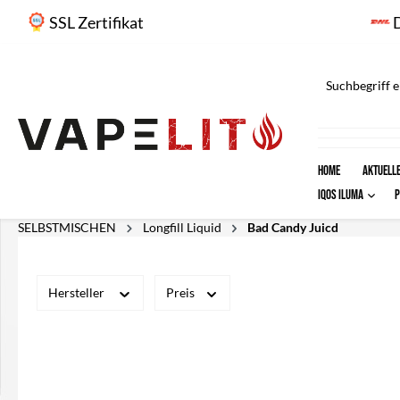
springen
Zur Hauptnavigation springen
SSL Zertifikat
Home
AKTUELLE
IQOS ILUMA
SELBSTMISCHEN
Longfill Liquid
Bad Candy Juicd
Hersteller
Preis