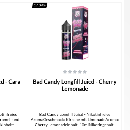
17.34
%
 von 5 Sternen
Durchschnittliche Bewertung von 0 von 5 Sternen
Bad Candy Longfill Juicd - Cherry
Lemonade
otinfreies
Bad Candy Longfill Juicd - Nikotinfreies
ramell und
AromaGeschmack: Kirsche mit LimonadeAroma:
Inhalt:
Cherry LemonadeInhalt: 10mlNikotingehalt:
rumfang1x Bad
0mg/mlLieferumfang1x Bad Candy Juicd