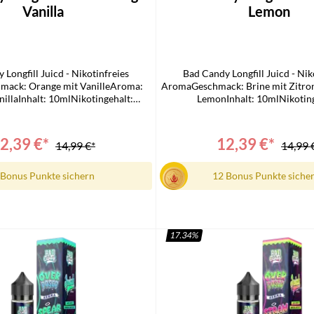
Vanilla
Lemon
 Longfill Juicd - Nikotinfreies
Bad Candy Longfill Juicd - Nik
ack: Orange mit VanilleAroma:
AromaGeschmack: Brine mit Zitro
illaInhalt: 10mlNikotingehalt:
LemonInhalt: 10mlNikoting
ferumfang1x Bad Candy Juicd
0mg/mlLieferumfang1x Bad Ca
ill1x Bedienungsanleitung
Longfill1x Bedienungsanl
2,39 €*
12,39 €*
14,99 €*
14,99 
 Bonus Punkte sichern
12 Bonus Punkte siche
17.34
%
n den Warenkorb
In den Warenkorb