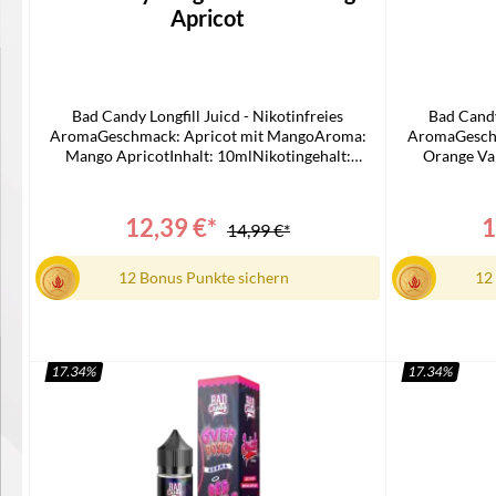
Apricot
Bad Candy Longfill Juicd - Nikotinfreies
Bad Candy
AromaGeschmack: Apricot mit MangoAroma:
AromaGeschm
Mango ApricotInhalt: 10mlNikotingehalt:
Orange Van
0mg/mlLieferumfang1x Bad Candy Juicd
0mg/mlLie
Longfill1x Bedienungsanleitung
Longf
12,39 €*
1
14,99 €*
12 Bonus Punkte sichern
12
17.34
%
17.34
%
In den Warenkorb
I