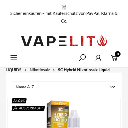
alt springen
Sicher einkaufen – mit Käuferschutz von PayPal, Klarna &
Co.
0
LIQUIDS
Nikotinsalz
SC Hybrid Nikotinsalz Liquid
36.04
%
AUSVERKAUFT