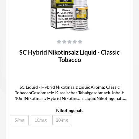
Durchschnittliche Bewertung von 0 von 5 Sternen
SC Hybrid Nikotinsalz Liquid - Classic
Tobacco
SC Liquid - Hybrid Nikotinsalz LiquidAroma: Classic
TobaccoGeschmack: Klassischer Tabakgeschmack Inhalt:
10mlNikotinart: Hybrid Nikotinsalz LiquidNikotingehalt:
5/10/20mg/mlLieferumfang1x SC Hybrid Nikotinsalz Liquid1x
Bedienungsanleitung
Nikotingehalt
5/mg
10/mg
20/mg
(Diese Option ist zurzeit nicht verfügbar.)
(Diese Option ist zurzeit nicht verfügbar.)
(Diese Option ist zurzeit nicht verfügbar.)