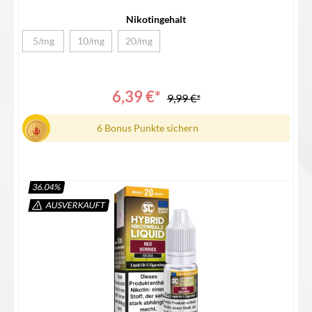
5/10/20mg/mlLieferumfang1x SC Hybrid Nikotinsalz Liquid1x
Bedienungsanleitung
Nikotingehalt
5/mg
10/mg
20/mg
(Diese Option ist zurzeit nicht verfügbar.)
(Diese Option ist zurzeit nicht verfügbar.)
(Diese Option ist zurzeit nicht verfügbar.)
6,39 €*
9,99 €*
6 Bonus Punkte sichern
36.04
%
AUSVERKAUFT
Details