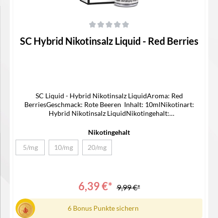
Durchschnittliche Bewertung von 0 von 5 Sternen
SC Hybrid Nikotinsalz Liquid - Red Berries
SC Liquid - Hybrid Nikotinsalz LiquidAroma: Red
BerriesGeschmack: Rote Beeren Inhalt: 10mlNikotinart:
Hybrid Nikotinsalz LiquidNikotingehalt:
5/10/20mg/mlLieferumfang1x SC Hybrid Nikotinsalz Liquid1x
Bedienungsanleitung
Nikotingehalt
5/mg
10/mg
20/mg
(Diese Option ist zurzeit nicht verfügbar.)
(Diese Option ist zurzeit nicht verfügbar.)
(Diese Option ist zurzeit nicht verfügbar.)
6,39 €*
9,99 €*
6 Bonus Punkte sichern