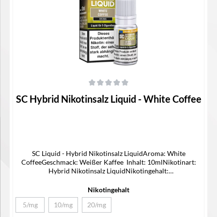
Durchschnittliche Bewertung von 0 von 5 Sternen
SC Hybrid Nikotinsalz Liquid - White Coffee
SC Liquid - Hybrid Nikotinsalz LiquidAroma: White
CoffeeGeschmack: Weißer Kaffee Inhalt: 10mlNikotinart:
Hybrid Nikotinsalz LiquidNikotingehalt:
5/10/20mg/mlLieferumfang1x SC Hybrid Nikotinsalz Liquid1x
Bedienungsanleitung
Nikotingehalt
5/mg
10/mg
20/mg
(Diese Option ist zurzeit nicht verfügbar.)
(Diese Option ist zurzeit nicht verfügbar.)
(Diese Option ist zurzeit nicht verfügbar.)