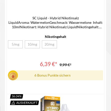
SC Liquid - Hybrid Nikotinsalz
LiquidAroma: WatermelonGeschmack: Wassermelone Inhalt:
10mlNikotinart: Hybrid Nikotinsalz LiquidNikotingehalt:
5/10/20mg/mlLieferumfang1x SC Hybrid Nikotinsalz Liquid1x
Bedienungsanleitung
Nikotingehalt
5/mg
10/mg
20/mg
(Diese Option ist zurzeit nicht verfügbar.)
(Diese Option ist zurzeit nicht verfügbar.)
(Diese Option ist zurzeit nicht verfügbar.)
6,39 €*
9,99 €*
6 Bonus Punkte sichern
36.04
%
AUSVERKAUFT
Details