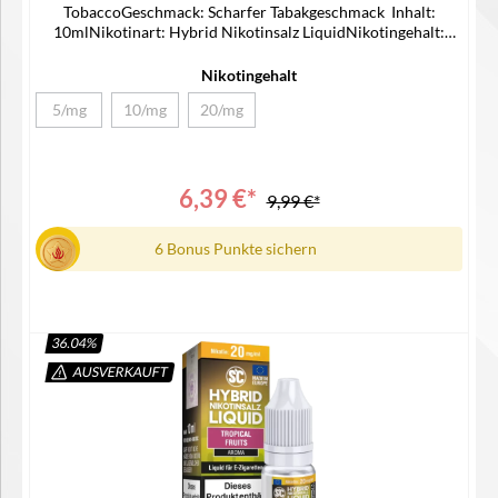
TobaccoGeschmack: Scharfer Tabakgeschmack Inhalt:
10mlNikotinart: Hybrid Nikotinsalz LiquidNikotingehalt:
5/10/20mg/mlLieferumfang1x SC Hybrid Nikotinsalz Liquid1x
Bedienungsanleitung
Nikotingehalt
5/mg
10/mg
20/mg
(Diese Option ist zurzeit nicht verfügbar.)
(Diese Option ist zurzeit nicht verfügbar.)
(Diese Option ist zurzeit nicht verfügbar.)
6,39 €*
9,99 €*
6 Bonus Punkte sichern
36.04
%
AUSVERKAUFT
Details