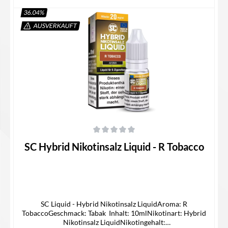
36.04
%
AUSVERKAUFT
Details
Durchschnittliche Bewertung von 0 von 5 Sternen
SC Hybrid Nikotinsalz Liquid - R Tobacco
SC Liquid - Hybrid Nikotinsalz LiquidAroma: R
TobaccoGeschmack: Tabak Inhalt: 10mlNikotinart: Hybrid
Nikotinsalz LiquidNikotingehalt: