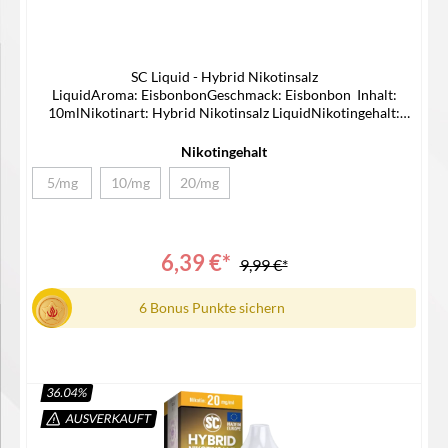
SC Liquid - Hybrid Nikotinsalz
LiquidAroma: EisbonbonGeschmack: Eisbonbon Inhalt:
10mlNikotinart: Hybrid Nikotinsalz LiquidNikotingehalt:
5/10/20mg/mlLieferumfang1x SC Hybrid Nikotinsalz Liquid1x
Bedienungsanleitung
Nikotingehalt
5/mg
10/mg
20/mg
(Diese Option ist zurzeit nicht verfügbar.)
(Diese Option ist zurzeit nicht verfügbar.)
(Diese Option ist zurzeit nicht verfügbar.)
6,39 €*
9,99 €*
6 Bonus Punkte sichern
36.04
%
AUSVERKAUFT
Details