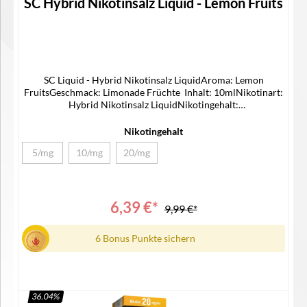
SC Hybrid Nikotinsalz Liquid - Lemon Fruits
SC Liquid - Hybrid Nikotinsalz LiquidAroma: Lemon
FruitsGeschmack: Limonade Früchte Inhalt: 10mlNikotinart:
Hybrid Nikotinsalz LiquidNikotingehalt:
5/10/20mg/mlLieferumfang1x SC Hybrid Nikotinsalz Liquid1x
Bedienungsanleitung
Nikotingehalt
5/mg
10/mg
20/mg
(Diese Option ist zurzeit nicht verfügbar.)
(Diese Option ist zurzeit nicht verfügbar.)
(Diese Option ist zurzeit nicht verfügbar.)
6,39 €*
9,99 €*
6 Bonus Punkte sichern
36.04
%