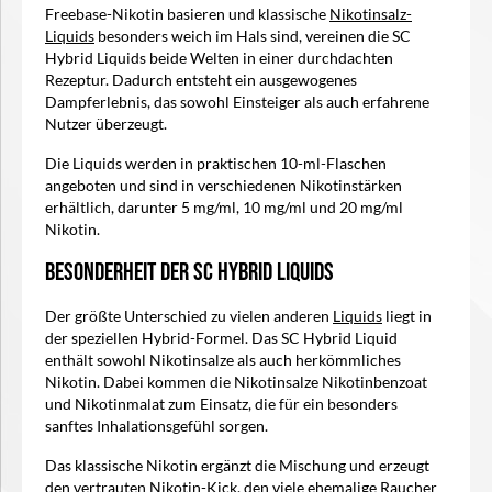
Freebase-Nikotin basieren und klassische
Nikotinsalz-
Liquids
besonders weich im Hals sind, vereinen die SC
Hybrid Liquids beide Welten in einer durchdachten
Rezeptur. Dadurch entsteht ein ausgewogenes
Dampferlebnis, das sowohl Einsteiger als auch erfahrene
Nutzer überzeugt.
Die Liquids werden in praktischen 10-ml-Flaschen
angeboten und sind in verschiedenen Nikotinstärken
erhältlich, darunter 5 mg/ml, 10 mg/ml und 20 mg/ml
Nikotin.
Besonderheit der SC Hybrid Liquids
Der größte Unterschied zu vielen anderen
Liquids
liegt in
der speziellen Hybrid-Formel. Das SC Hybrid Liquid
enthält sowohl Nikotinsalze als auch herkömmliches
Nikotin. Dabei kommen die Nikotinsalze Nikotinbenzoat
und Nikotinmalat zum Einsatz, die für ein besonders
sanftes Inhalationsgefühl sorgen.
Das klassische Nikotin ergänzt die Mischung und erzeugt
den vertrauten Nikotin-Kick, den viele ehemalige Raucher