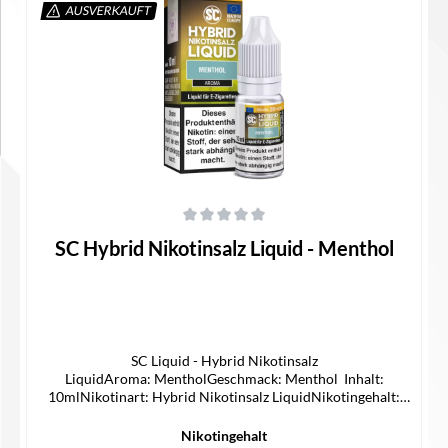
AUSVERKAUFT
Details
Durchschnittliche Bewertung von 0 von 5 Sternen
SC Hybrid Nikotinsalz Liquid - Menthol
SC Liquid - Hybrid Nikotinsalz
LiquidAroma: MentholGeschmack: Menthol Inhalt:
10mlNikotinart: Hybrid Nikotinsalz LiquidNikotingehalt:
5/10/20mg/mlLieferumfang1x SC Hybrid Nikotinsalz Liquid1x
Bedienungsanleitung
Nikotingehalt