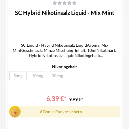
Durchschnittliche Bewertung von 0 von 5 Sternen
SC Hybrid Nikotinsalz Liquid - Mix Mint
SC Liquid - Hybrid Nikotinsalz LiquidAroma: Mix
MintGeschmack: Minze Mischung Inhalt: 10mlNikotinart:
Hybrid Nikotinsalz LiquidNikotingehalt:
5/10/20mg/mlLieferumfang1x SC Hybrid Nikotinsalz Liquid1x
Bedienungsanleitung
Nikotingehalt
5/mg
10/mg
20/mg
(Diese Option ist zurzeit nicht verfügbar.)
(Diese Option ist zurzeit nicht verfügbar.)
(Diese Option ist zurzeit nicht verfügbar.)
6,39 €*
9,99 €*
6 Bonus Punkte sichern