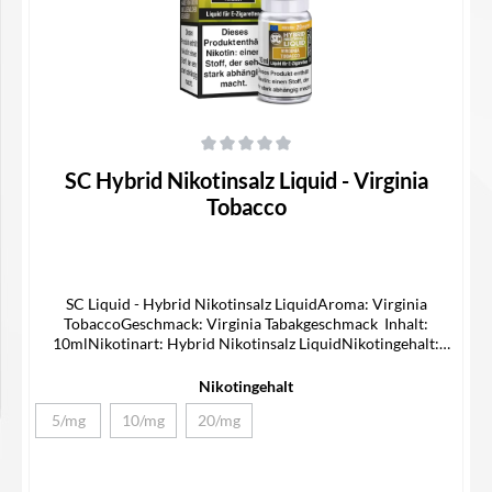
Durchschnittliche Bewertung von 0 von 5 Sternen
SC Hybrid Nikotinsalz Liquid - Virginia
Tobacco
SC Liquid - Hybrid Nikotinsalz LiquidAroma: Virginia
TobaccoGeschmack: Virginia Tabakgeschmack Inhalt:
10mlNikotinart: Hybrid Nikotinsalz LiquidNikotingehalt:
5/10/20mg/mlLieferumfang1x SC Hybrid Nikotinsalz Liquid1x
Bedienungsanleitung
Nikotingehalt
5/mg
10/mg
20/mg
(Diese Option ist zurzeit nicht verfügbar.)
(Diese Option ist zurzeit nicht verfügbar.)
(Diese Option ist zurzeit nicht verfügbar.)