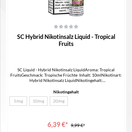
Durchschnittliche Bewertung von 0 von 5 Sternen
SC Hybrid Nikotinsalz Liquid - Tropical
Fruits
SC Liquid - Hybrid Nikotinsalz LiquidAroma: Tropical
FruitsGeschmack: Tropische Früchte Inhalt: 10mlNikotinart:
Hybrid Nikotinsalz LiquidNikotingehalt:
5/10/20mg/mlLieferumfang1x SC Hybrid Nikotinsalz Liquid1x
Bedienungsanleitung
Nikotingehalt
5/mg
10/mg
20/mg
(Diese Option ist zurzeit nicht verfügbar.)
(Diese Option ist zurzeit nicht verfügbar.)
(Diese Option ist zurzeit nicht verfügbar.)
6,39 €*
9,99 €*