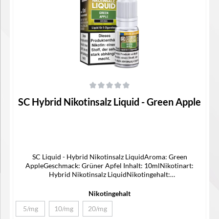
Durchschnittliche Bewertung von 0 von 5 Sternen
SC Hybrid Nikotinsalz Liquid - Green Apple
SC Liquid - Hybrid Nikotinsalz LiquidAroma: Green
AppleGeschmack: Grüner Apfel Inhalt: 10mlNikotinart:
Hybrid Nikotinsalz LiquidNikotingehalt:
5/10/20mg/mlLieferumfang1x SC Hybrid Nikotinsalz Liquid1x
Bedienungsanleitung
Nikotingehalt
5/mg
10/mg
20/mg
(Diese Option ist zurzeit nicht verfügbar.)
(Diese Option ist zurzeit nicht verfügbar.)
(Diese Option ist zurzeit nicht verfügbar.)