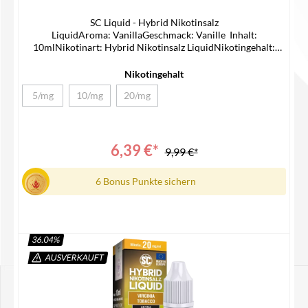
SC Liquid - Hybrid Nikotinsalz
LiquidAroma: VanillaGeschmack: Vanille Inhalt:
10mlNikotinart: Hybrid Nikotinsalz LiquidNikotingehalt:
5/10/20mg/mlLieferumfang1x SC Hybrid Nikotinsalz Liquid1x
Bedienungsanleitung
Nikotingehalt
5/mg
10/mg
20/mg
(Diese Option ist zurzeit nicht verfügbar.)
(Diese Option ist zurzeit nicht verfügbar.)
(Diese Option ist zurzeit nicht verfügbar.)
6,39 €*
9,99 €*
6 Bonus Punkte sichern
36.04
%
AUSVERKAUFT
Details