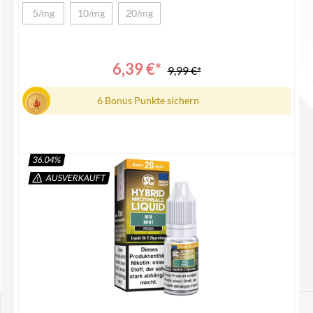
5/mg
10/mg
20/mg
(Diese Option ist zurzeit nicht verfügbar.)
(Diese Option ist zurzeit nicht verfügbar.)
(Diese Option ist zurzeit nicht verfügbar.)
6,39 €*
9,99 €*
6 Bonus Punkte sichern
36.04
%
AUSVERKAUFT
Details