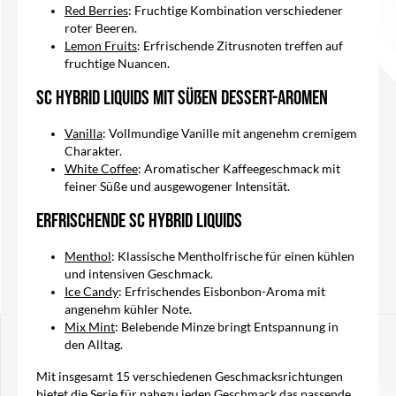
Red Berries
: Fruchtige Kombination verschiedener
roter Beeren.
Lemon Fruits
: Erfrischende Zitrusnoten treffen auf
fruchtige Nuancen.
SC Hybrid Liquids mit süßen Dessert-Aromen
Vanilla
: Vollmundige Vanille mit angenehm cremigem
Charakter.
White Coffee
: Aromatischer Kaffeegeschmack mit
feiner Süße und ausgewogener Intensität.
Erfrischende SC Hybrid Liquids
Menthol
: Klassische Mentholfrische für einen kühlen
und intensiven Geschmack.
Ice Candy
: Erfrischendes Eisbonbon-Aroma mit
angenehm kühler Note.
Mix Mint
: Belebende Minze bringt Entspannung in
den Alltag.
Mit insgesamt 15 verschiedenen Geschmacksrichtungen
bietet die Serie für nahezu jeden Geschmack das passende