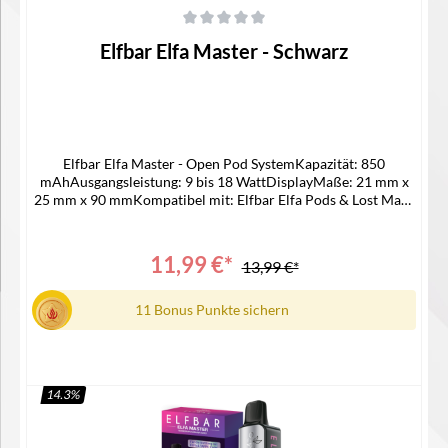
Durchschnittliche Bewertung von 0 von 5 Sternen
Elfbar Elfa Master - Schwarz
Elfbar Elfa Master - Open Pod SystemKapazität: 850
mAhAusgangsleistung: 9 bis 18 WattDisplayMaße: 21 mm x
25 mm x 90 mmKompatibel mit: Elfbar Elfa Pods & Lost Mary
Tappo PodsUSB-C AnschlussPassende Pods -> ELFA
LEERPODLieferumfang1x Elfa Master Akku1x
Bedienungsanleitung
11,99 €*
13,99 €*
11 Bonus Punkte sichern
14.3
%
In den Warenkorb