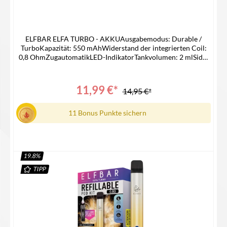
ELFBAR ELFA TURBO - AKKUAusgabemodus: Durable /
TurboKapazität: 550 mAhWiderstand der integrierten Coil:
0,8 OhmZugautomatikLED-IndikatorTankvolumen: 2 mlSide-
Filling-SystemMaße: Ø16 mm x 113 mmUSB-C
AnschlussLieferumfang1x Elfa Turbo Akku1x Elfa Turbo 0,8
Ohm Pod / MTL / RDL1x Type C-USB Kabel1x
11,99 €*
14,95 €*
Bedienungsanleitung
11 Bonus Punkte sichern
19.8
%
TIPP
In den Warenkorb