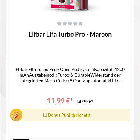
Durchschnittliche Bewertung von 0 von 5 Sternen
Elfbar Elfa Turbo Pro - Maroon
Elfbar Elfa Turbo Pro - Open Pod SystemKapazität: 1200
mAhAusgabemodi: Turbo & DurableWiderstand der
integrierten Mesh Coil: 0,8 OhmZugautomatikLED-
IndikatorTankvolumen: 2,0 mlSide Filling-Systemauch mit Elfa
Pods kompatibelUSB-C AnschlussLieferumfang1x Elfa Turbo
Pro Akku1x Elfa Turbo Pod mit integrierter Mesh Coil 0,8
11,99 €*
14,99 €*
Ohm | MTL/RDL1x Bedienungsanleitung
11 Bonus Punkte sichern