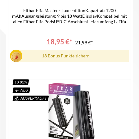
Elfbar Elfa Master - Luxe EditionKapazität: 1200
mAhAusgangsleistung: 9 bis 18 WattDisplayKompatibel mit
allen Elfbar Elfa PodsUSB-C AnschlussLieferumfang1x Elfa
Master Luxe Edition Akku1x Gebrauchsinformation
18,95 €*
21,99 €*
18 Bonus Punkte sichern
13.82
%
NEU
Details
AUSVERKAUFT