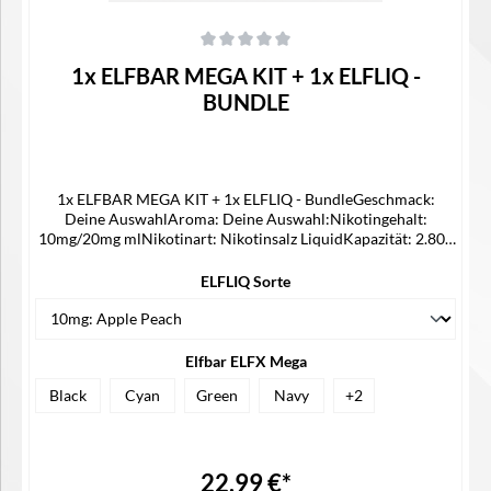
Durchschnittliche Bewertung von 0 von 5 Sternen
1x ELFBAR MEGA KIT + 1x ELFLIQ -
BUNDLE
1x ELFBAR MEGA KIT + 1x ELFLIQ - BundleGeschmack:
Deine AuswahlAroma: Deine Auswahl:Nikotingehalt:
10mg/20mg mlNikotinart: Nikotinsalz LiquidKapazität: 2.800
mAhAusgabemodi: Eco | TurboAusgangsleistung: max. 32
WattWiderstand der integrierten Dual Mesh Coil: 0,6
ELFLIQ Sorte
OhmWiderstandsbereich: 0,6 Ohm - 0,8 OhmLadestrom: 5V /
1AZugautomatikFarbdisplayTankvolumen: 10 mlAirflow
ControlSide Filling-SystemUSB-C AnschlussLieferumfang1x
ELFBAR MEGA1x ELFLIQ
Elfbar ELFX Mega
Black
Cyan
Green
Navy
+
2
22,99 €*