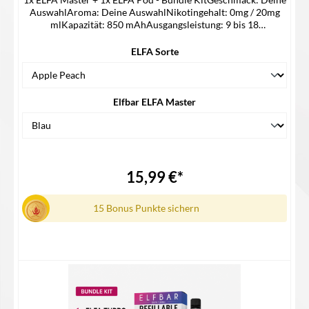
AuswahlAroma: Deine AuswahlNikotingehalt: 0mg / 20mg
mlKapazität: 850 mAhAusgangsleistung: 9 bis 18
WattDisplayMaße: 21 mm x 25 mm x 90 mmKompatibel mit:
Elfbar Elfa Pods & Lost Mary Tappo PodsUSB-C
ELFA Sorte
AnschlussLieferumfangx1 Elfa Master2x Elfa Pod (2 Pods in
einer Packung)
Elfbar ELFA Master
15,99 €*
15 Bonus Punkte sichern
Details