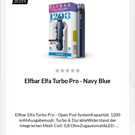
20.01
%
In den Warenkorb
Durchschnittliche Bewertung von 0 von 5 Sternen
Elfbar Elfa Turbo Pro - Navy Blue
Elfbar Elfa Turbo Pro - Open Pod SystemKapazität: 1200
mAhAusgabemodi: Turbo & DurableWiderstand der
integrierten Mesh Coil: 0,8 OhmZugautomatikLED-
IndikatorTankvolumen: 2,0 mlSide Filling-Systemauch mit Elfa