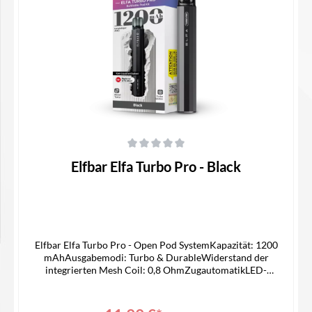
Details
Durchschnittliche Bewertung von 0 von 5 Sternen
Elfbar Elfa Turbo Pro - Black
Elfbar Elfa Turbo Pro - Open Pod SystemKapazität: 1200
mAhAusgabemodi: Turbo & DurableWiderstand der
integrierten Mesh Coil: 0,8 OhmZugautomatikLED-
IndikatorTankvolumen: 2,0 mlSide Filling-Systemauch mit Elfa
Pods kompatibelUSB-C AnschlussLieferumfang1x Elfa Turbo
Pro Akku1x Elfa Turbo Pod mit integrierter Mesh Coil 0,8