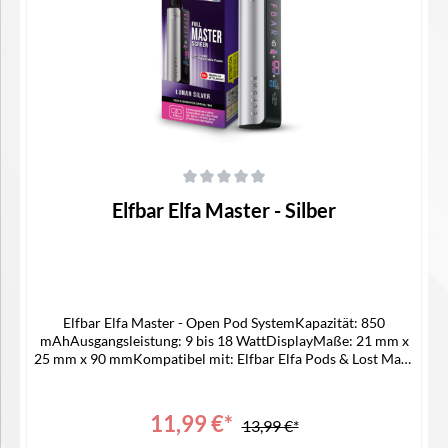
Durchschnittliche Bewertung von 0 von 5 Sternen
Elfbar Elfa Master - Silber
Elfbar Elfa Master - Open Pod SystemKapazität: 850
mAhAusgangsleistung: 9 bis 18 WattDisplayMaße: 21 mm x
25 mm x 90 mmKompatibel mit: Elfbar Elfa Pods & Lost Mary
Tappo PodsUSB-C AnschlussPassende Pods -> ELFA
LEERPODLieferumfang1x Elfa Master Akku1x
Bedienungsanleitung
11,99 €*
13,99 €*