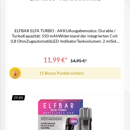
ELFBAR ELFA TURBO - AKKUAusgabemodus: Durable /
TurboKapazität: 550 mAhWiderstand der integrierten Coil:
0,8 OhmZugautomatikLED-IndikatorTankvolumen: 2 mlSide-
Filling-SystemMaße: Ø16 mm x 113 mmUSB-C
AnschlussLieferumfang1x Elfa Turbo Akku1x Elfa Turbo 0,8
Ohm Pod / MTL / RDL1x Type C-USB Kabel1x
11,99 €*
14,95 €*
Bedienungsanleitung
11 Bonus Punkte sichern
39.8
%
In den Warenkorb