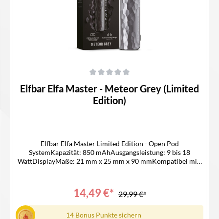
Durchschnittliche Bewertung von 0 von 5 Sternen
Elfbar Elfa Master - Meteor Grey (Limited
Edition)
Elfbar Elfa Master Limited Edition - Open Pod
SystemKapazität: 850 mAhAusgangsleistung: 9 bis 18
WattDisplayMaße: 21 mm x 25 mm x 90 mmKompatibel mit:
Elfbar Elfa Pods & Lost Mary Tappo PodsUSB-C
AnschlussPassende Pods -> ELFA LEERPODLieferumfang1x
Elfa Master Akku1x Bedienungsanleitung
14,49 €*
29,99 €*
14 Bonus Punkte sichern