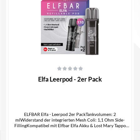
Details
Durchschnittliche Bewertung von 0 von 5 Sternen
Elfa Leerpod - 2er Pack
ELFBAR Elfa - Leerpod 2er PackTankvolumen: 2
mlWiderstand der integrierten Mesh Coli: 1,1 Ohm Side-
FillingKompatibel mit Elfbar Elfa Akku & Lost Mary Tappo
AkkuGeeignet für: NIKOTINSALZ LIQUIDLieferumfang2x
ELFBAR Elfa Leerpod1x Gebrauchsinformation