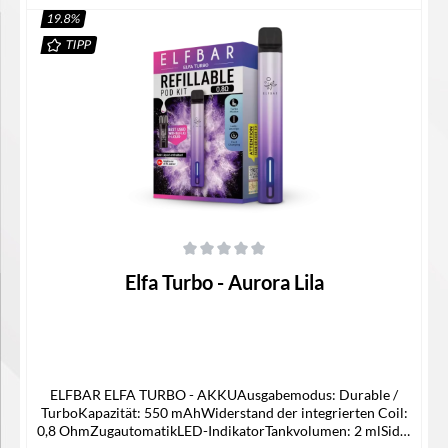
19.8
%
TIPP
In den Warenkorb
Durchschnittliche Bewertung von 0 von 5 Sternen
Elfa Turbo - Aurora Lila
ELFBAR ELFA TURBO - AKKUAusgabemodus: Durable /
TurboKapazität: 550 mAhWiderstand der integrierten Coil:
0,8 OhmZugautomatikLED-IndikatorTankvolumen: 2 mlSide-