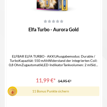
Durchschnittliche Bewertung von 0 von 5 Sternen
Elfa Turbo - Aurora Gold
ELFBAR ELFA TURBO - AKKUAusgabemodus: Durable /
TurboKapazität: 550 mAhWiderstand der integrierten Coil:
0,8 OhmZugautomatikLED-IndikatorTankvolumen: 2 mlSide-
Filling-SystemMaße: Ø16 mm x 113 mmUSB-C
AnschlussLieferumfang1x Elfa Turbo Akku1x Elfa Turbo 0,8
Ohm Pod / MTL / RDL1x Type C-USB Kabel1x
11,99 €*
14,95 €*
Bedienungsanleitung
11 Bonus Punkte sichern