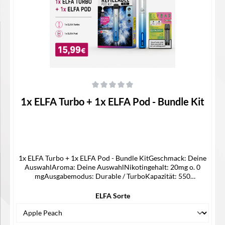
Durchschnittliche Bewertung von 0 von 5 Sternen
1x ELFA Turbo + 1x ELFA Pod - Bundle Kit
1x ELFA Turbo + 1x ELFA Pod - Bundle KitGeschmack: Deine
AuswahlAroma: Deine AuswahlNikotingehalt: 20mg o. 0
mgAusgabemodus: Durable / TurboKapazität: 550
mAhWiderstand der integrierten Coil: 0,8
OhmZugautomatikLED-IndikatorTankvolumen: 2 mlSide-
ELFA Sorte
Filling-SystemMaße: Ø16 mm x 113 mmUSB-C
AnschlussLieferumfang1x ELFA Turbo2x Elfa Pod (2 Pods in
einer Verpackung)