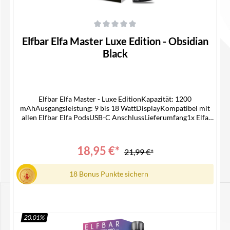
Durchschnittliche Bewertung von 0 von 5 Sternen
Elfbar Elfa Master Luxe Edition - Obsidian
Black
Elfbar Elfa Master - Luxe EditionKapazität: 1200
mAhAusgangsleistung: 9 bis 18 WattDisplayKompatibel mit
allen Elfbar Elfa PodsUSB-C AnschlussLieferumfang1x Elfa
Master Luxe Edition Akku1x Gebrauchsinformation
18,95 €*
21,99 €*
18 Bonus Punkte sichern
20.01
%