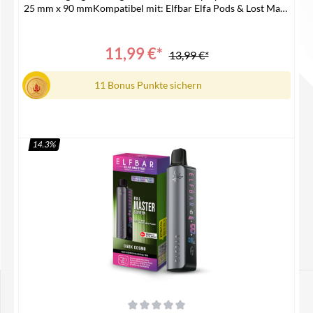
25 mm x 90 mmKompatibel mit: Elfbar Elfa Pods & Lost Mary
Tappo PodsUSB-C AnschlussPassende Pods -> ELFA
LEERPODLieferumfang1x Elfa Master Akku1x
Bedienungsanleitung
11,99 €*
13,99 €*
11 Bonus Punkte sichern
14.3
%
In den Warenkorb