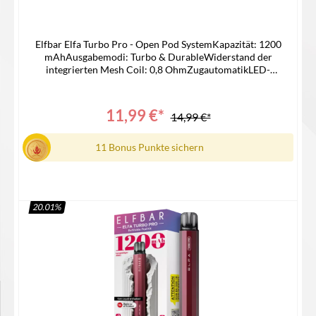
Elfbar Elfa Turbo Pro - Open Pod SystemKapazität: 1200
mAhAusgabemodi: Turbo & DurableWiderstand der
integrierten Mesh Coil: 0,8 OhmZugautomatikLED-
IndikatorTankvolumen: 2,0 mlSide Filling-Systemauch mit Elfa
Pods kompatibelUSB-C AnschlussLieferumfang1x Elfa Turbo
Pro Akku1x Elfa Turbo Pod mit integrierter Mesh Coil 0,8
11,99 €*
14,99 €*
Ohm | MTL/RDL1x Bedienungsanleitung
11 Bonus Punkte sichern
20.01
%
In den Warenkorb