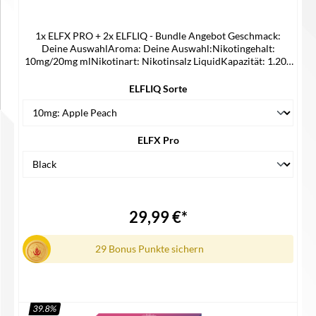
1x ELFX PRO + 2x ELFLIQ - Bundle Angebot Geschmack:
Deine AuswahlAroma: Deine Auswahl:Nikotingehalt:
10mg/20mg mlNikotinart: Nikotinsalz LiquidKapazität: 1.200
mAhAusgabemodi: Eco | TurboAusgangsleistung: max. 45
WattWiderstand der integrierten Dual Mesh Coil: 0,6 | 0,8
ELFLIQ Sorte
OhmLadestrom: DC 5V/2AZugautomatik0,96”
FarbdisplayTankvolumen: 2,0 mlAirflow ControlTop Filling-
SystemMaße: 121,1 x 26,2 mm x 16,2 mmUSB-C
AnschlussLieferumfang1x ELFX PRO2x ELFLIQ
ELFX Pro
29,99 €*
29 Bonus Punkte sichern
39.8
%