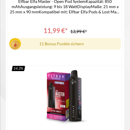
Elfbar Elfa Master - Open Pod SystemKapazität: 850
mAhAusgangsleistung: 9 bis 18 WattDisplayMaße: 21 mm x
25 mm x 90 mmKompatibel mit: Elfbar Elfa Pods & Lost Mary
Tappo PodsUSB-C AnschlussPassende Pods -> ELFA
LEERPODLieferumfang1x Elfa Master Akku1x
Bedienungsanleitung
11,99 €*
13,99 €*
11 Bonus Punkte sichern
14.3
%
In den Warenkorb