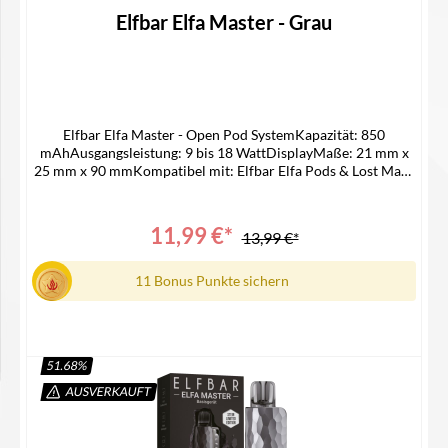
Durchschnittliche Bewertung von 0 von 5 Sternen
Elfbar Elfa Master - Grau
Elfbar Elfa Master - Open Pod SystemKapazität: 850
mAhAusgangsleistung: 9 bis 18 WattDisplayMaße: 21 mm x
25 mm x 90 mmKompatibel mit: Elfbar Elfa Pods & Lost Mary
Tappo PodsUSB-C AnschlussPassende Pods -> ELFA
LEERPODLieferumfang1x Elfa Master Akku1x
Bedienungsanleitung
11,99 €*
13,99 €*
11 Bonus Punkte sichern
51.68
%
AUSVERKAUFT
In den Warenkorb