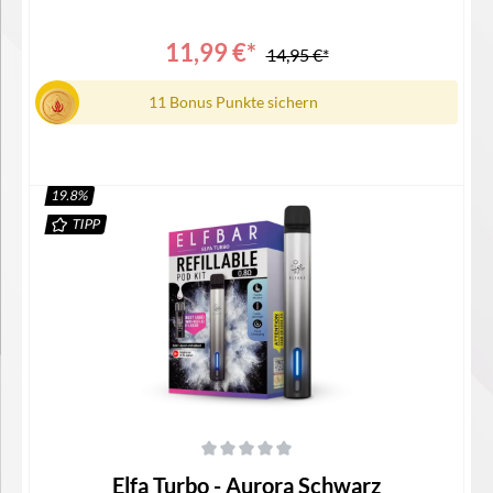
Filling-SystemMaße: Ø16 mm x 113 mmUSB-C
AnschlussLieferumfang1x Elfa Turbo Akku1x Elfa Turbo 0,8
Ohm Pod / MTL / RDL1x Type C-USB Kabel1x
11,99 €*
14,95 €*
Bedienungsanleitung
11 Bonus Punkte sichern
19.8
%
TIPP
In den Warenkorb
Durchschnittliche Bewertung von 0 von 5 Sternen
Elfa Turbo - Aurora Schwarz