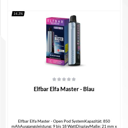
14.3
%
In den Warenkorb
Durchschnittliche Bewertung von 0 von 5 Sternen
Elfbar Elfa Master - Blau
Elfbar Elfa Master - Open Pod SystemKapazität: 850
mAhAusgangsleistung: 9 bis 18 WattDisplayMaße: 21 mm x