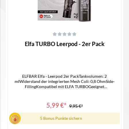
Durchschnittliche Bewertung von 0 von 5 Sternen
Elfa TURBO Leerpod - 2er Pack
ELFBAR Elfa - Leerpod 2er PackTankvolumen: 2
mlWiderstand der integrierten Mesh Coli: 0,8 OhmSide-
FillingKompatibel mit ELFA TURBOGeeignet
für: NIKOTINSALZ LIQUIDLieferumfang2x ELFBAR Elfa
Leerpod1x Gebrauchsinformation
5,99 €*
9,95 €*
5 Bonus Punkte sichern