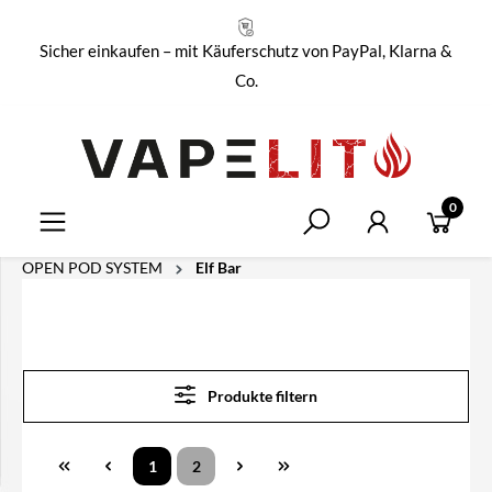
alt springen
Sicher einkaufen – mit Käuferschutz von PayPal, Klarna &
Co.
0
OPEN POD SYSTEM
Elf Bar
Produkte filtern
1
2