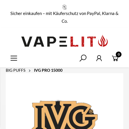
alt springen
Sicher einkaufen – mit Käuferschutz von PayPal, Klarna &
Co.
0
BIG PUFFS
IVG PRO 15000