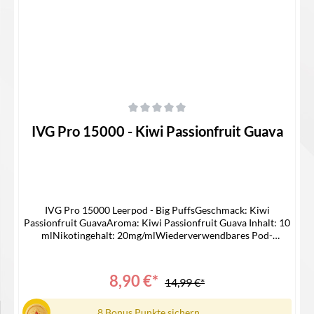
Durchschnittliche Bewertung von 0 von 5 Sternen
IVG Pro 15000 - Kiwi Passionfruit Guava
IVG Pro 15000 Leerpod - Big PuffsGeschmack: Kiwi
Passionfruit GuavaAroma: Kiwi Passionfruit Guava Inhalt: 10
mlNikotingehalt: 20mg/mlWiederverwendbares Pod-
SystemNur Kompatible mit IVG 15000
Device Lieferumfang1x IVG 15000 Pro Pod1x
Bedienungsanleitung
8,90 €*
14,99 €*
8 Bonus Punkte sichern