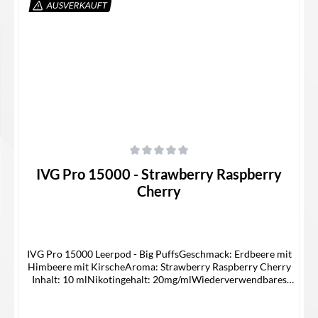
AUSVERKAUFT
In den Warenkorb
Durchschnittliche Bewertung von 0 von 5 Sternen
IVG Pro 15000 - Strawberry Raspberry
Cherry
IVG Pro 15000 Leerpod - Big PuffsGeschmack: Erdbeere mit
Himbeere mit KirscheAroma: Strawberry Raspberry Cherry
Inhalt: 10 mlNikotingehalt: 20mg/mlWiederverwendbares
Pod-SystemNur Kompatible mit IVG 15000
Device Lieferumfang1x IVG 15000 Pro Pod1x
Bedienungsanleitung