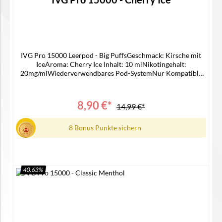
IVG Pro 15000 Leerpod - Big PuffsGeschmack: Kirsche mit
IceAroma: Cherry Ice Inhalt: 10 mlNikotingehalt:
20mg/mlWiederverwendbares Pod-SystemNur Kompatible
mit IVG 15000 Device Lieferumfang1x IVG 15000 Pro Pod1x
Bedienungsanleitung
8,90 €*
14,99 €*
8 Bonus Punkte sichern
40.63
%
In den Warenkorb