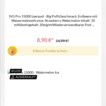
IVG Pro 15000 Leerpod - Big PuffsGeschmack: Erdbeere mit
WassermeloneAroma: Strawberry Watermelon Inhalt: 10
mlNikotingehalt: 20mg/mlWiederverwendbares Pod-
SystemNur Kompatible mit IVG 15000
Device Lieferumfang1x IVG 15000 Pro Pod1x
Bedienungsanleitung
8,90 €*
14,99 €*
8 Bonus Punkte sichern
40.63
%
AUSVERKAUFT
In den Warenkorb