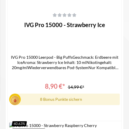
Durchschnittliche Bewertung von 0 von 5 Sternen
IVG Pro 15000 - Strawberry Ice
IVG Pro 15000 Leerpod - Big PuffsGeschmack: Erdbeere mit
IceAroma: Strawberry Ice Inhalt: 10 mlNikotingehalt:
20mg/mlWiederverwendbares Pod-SystemNur Kompatible
mit IVG 15000 Device Lieferumfang1x IVG 15000 Pro Pod1x
Bedienungsanleitung
8,90 €*
14,99 €*
8 Bonus Punkte sichern
40.63
%