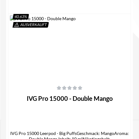
40.63
%
AUSVERKAUFT
In den Warenkorb
Durchschnittliche Bewertung von 0 von 5 Sternen
IVG Pro 15000 - Double Mango
IVG Pro 15000 Leerpod - Big PuffsGeschmack: MangoAroma:
Double Mango Inhalt: 10 mlNikotingehalt: