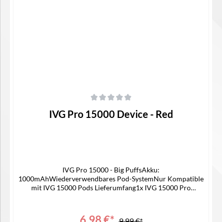
In den Warenkorb
Durchschnittliche Bewertung von 0 von 5 Sternen
IVG Pro 15000 Device - Red
IVG Pro 15000 - Big PuffsAkku:
1000mAhWiederverwendbares Pod-SystemNur Kompatible
mit IVG 15000 Pods Lieferumfang1x IVG 15000 Pro
Device 1x Bedienungsanleitung
6,98 €*
9,99 €*