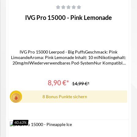
Durchschnittliche Bewertung von 0 von 5 Sternen
IVG Pro 15000 - Pink Lemonade
IVG Pro 15000 Leerpod - Big PuffsGeschmack: Pink
LimoandeAroma: Pink Lemonade Inhalt: 10 mlNikotingehalt:
20mg/mlWiederverwendbares Pod-SystemNur Kompatible
mit IVG 15000 Device Lieferumfang1x IVG 15000 Pro Pod1x
Bedienungsanleitung
8,90 €*
14,99 €*
8 Bonus Punkte sichern
40.63
%