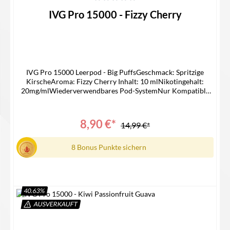
Durchschnittliche Bewertung von 0 von 5 Sternen
IVG Pro 15000 - Fizzy Cherry
IVG Pro 15000 Leerpod - Big PuffsGeschmack: Spritzige
KirscheAroma: Fizzy Cherry Inhalt: 10 mlNikotingehalt:
20mg/mlWiederverwendbares Pod-SystemNur Kompatible
mit IVG 15000 Device Lieferumfang1x IVG 15000 Pro Pod1x
Bedienungsanleitung
8,90 €*
14,99 €*
8 Bonus Punkte sichern
40.63
%
AUSVERKAUFT
In den Warenkorb