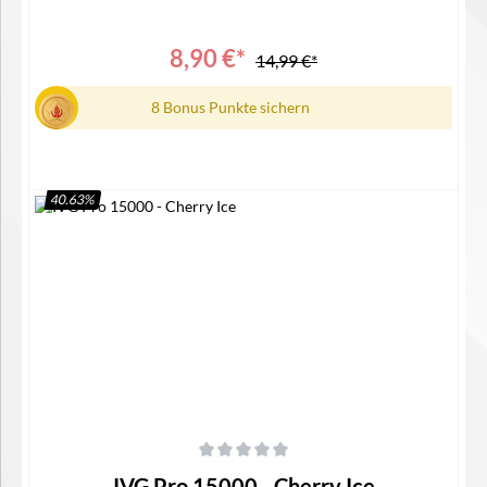
mit IVG 15000 Device Lieferumfang1x IVG 15000 Pro Pod1x
Bedienungsanleitung
8,90 €*
14,99 €*
8 Bonus Punkte sichern
40.63
%
Details
Durchschnittliche Bewertung von 0 von 5 Sternen
IVG Pro 15000 - Cherry Ice