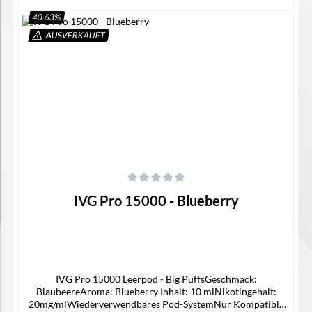
40.63
%
AUSVERKAUFT
In den Warenkorb
Durchschnittliche Bewertung von 0 von 5 Sternen
IVG Pro 15000 - Blueberry
IVG Pro 15000 Leerpod - Big PuffsGeschmack:
BlaubeereAroma: Blueberry Inhalt: 10 mlNikotingehalt:
20mg/mlWiederverwendbares Pod-SystemNur Kompatible