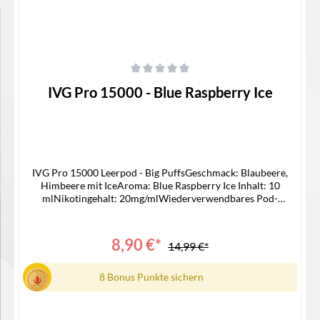
Durchschnittliche Bewertung von 0 von 5 Sternen
IVG Pro 15000 - Blue Raspberry Ice
IVG Pro 15000 Leerpod - Big PuffsGeschmack: Blaubeere,
Himbeere mit IceAroma: Blue Raspberry Ice Inhalt: 10
mlNikotingehalt: 20mg/mlWiederverwendbares Pod-
SystemNur Kompatible mit IVG 15000
Device Lieferumfang1x IVG 15000 Pro Pod1x
Bedienungsanleitung
8,90 €*
14,99 €*
8 Bonus Punkte sichern