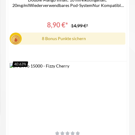
20mg/mlWiederverwendbares Pod-SystemNur Kompatible
mit IVG 15000 Device Lieferumfang1x IVG 15000 Pro Pod1x
Bedienungsanleitung
8,90 €*
14,99 €*
8 Bonus Punkte sichern
40.63
%
Details