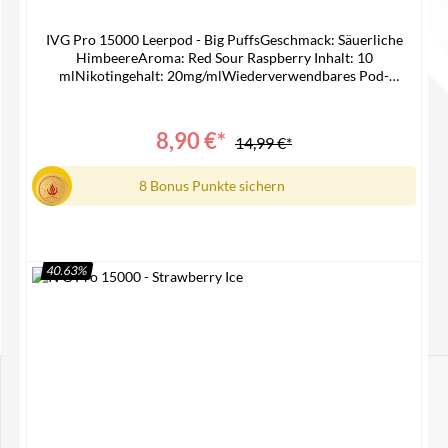
IVG Pro 15000 Leerpod - Big PuffsGeschmack: Säuerliche
HimbeereAroma: Red Sour Raspberry Inhalt: 10
mlNikotingehalt: 20mg/mlWiederverwendbares Pod-
SystemNur Kompatible mit IVG 15000
Device Lieferumfang1x IVG 15000 Pro Pod1x
Bedienungsanleitung
8,90 €*
14,99 €*
8 Bonus Punkte sichern
40.63
%
Details