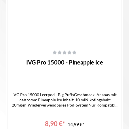
In den Warenkorb
Durchschnittliche Bewertung von 0 von 5 Sternen
IVG Pro 15000 - Pineapple Ice
IVG Pro 15000 Leerpod - Big PuffsGeschmack: Ananas mit
IceAroma: Pineapple Ice Inhalt: 10 mlNikotingehalt:
20mg/mlWiederverwendbares Pod-SystemNur Kompatible
mit IVG 15000 Device Lieferumfang1x IVG 15000 Pro Pod1x
Bedienungsanleitung
8,90 €*
14,99 €*