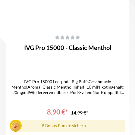
Durchschnittliche Bewertung von 0 von 5 Sternen
IVG Pro 15000 - Classic Menthol
IVG Pro 15000 Leerpod - Big PuffsGeschmack:
MentholAroma: Classic Menthol Inhalt: 10 mlNikotingehalt:
20mg/mlWiederverwendbares Pod-SystemNur Kompatible
mit IVG 15000 Device Lieferumfang1x IVG 15000 Pro Pod1x
Bedienungsanleitung
8,90 €*
14,99 €*
8 Bonus Punkte sichern