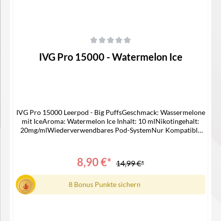
Durchschnittliche Bewertung von 0 von 5 Sternen
IVG Pro 15000 - Watermelon Ice
IVG Pro 15000 Leerpod - Big PuffsGeschmack: Wassermelone
mit IceAroma: Watermelon Ice Inhalt: 10 mlNikotingehalt:
20mg/mlWiederverwendbares Pod-SystemNur Kompatible
mit IVG 15000 Device Lieferumfang1x IVG 15000 Pro Pod1x
Bedienungsanleitung
8,90 €*
14,99 €*
8 Bonus Punkte sichern