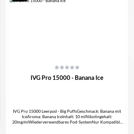
In den Warenkorb
Durchschnittliche Bewertung von 0 von 5 Sternen
IVG Pro 15000 - Banana Ice
IVG Pro 15000 Leerpod - Big PuffsGeschmack: Banana mit
IceAroma: Banana IceInhalt: 10 mlNikotingehalt:
20mg/mlWiederverwendbares Pod-SystemNur Kompatible
mit IVG 15000 Device Lieferumfang1x IVG 15000 Pro Pod1x
Bedienungsanleitung