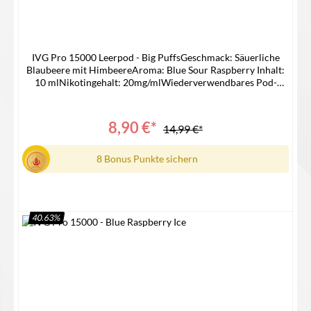
IVG Pro 15000 Leerpod - Big PuffsGeschmack: Säuerliche
Blaubeere mit HimbeereAroma: Blue Sour Raspberry Inhalt:
10 mlNikotingehalt: 20mg/mlWiederverwendbares Pod-
SystemNur Kompatible mit IVG 15000
Device Lieferumfang1x IVG 15000 Pro Pod1x
Bedienungsanleitung
8,90 €*
14,99 €*
8 Bonus Punkte sichern
40.63
%
Details