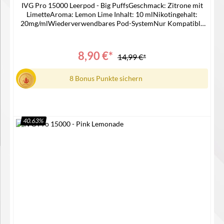
IVG Pro 15000 Leerpod - Big PuffsGeschmack: Zitrone mit
LimetteAroma: Lemon Lime Inhalt: 10 mlNikotingehalt:
20mg/mlWiederverwendbares Pod-SystemNur Kompatible
mit IVG 15000 Device Lieferumfang1x IVG 15000 Pro Pod1x
Bedienungsanleitung
8,90 €*
14,99 €*
8 Bonus Punkte sichern
40.63
%
In den Warenkorb