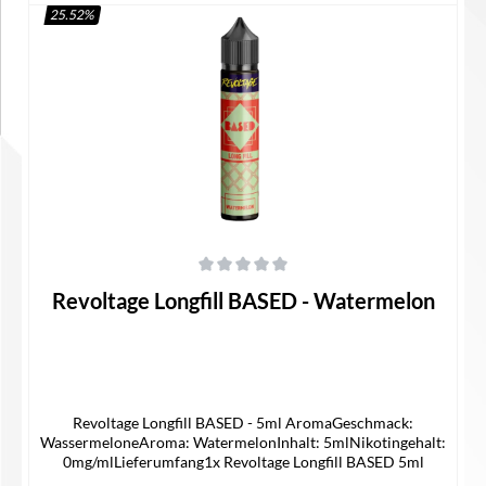
25.52
%
In den Warenkorb
Durchschnittliche Bewertung von 0 von 5 Sternen
Revoltage Longfill BASED - Watermelon
Revoltage Longfill BASED - 5ml AromaGeschmack:
WassermeloneAroma: WatermelonInhalt: 5mlNikotingehalt:
0mg/mlLieferumfang1x Revoltage Longfill BASED 5ml