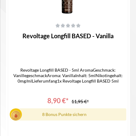
Durchschnittliche Bewertung von 0 von 5 Sternen
Revoltage Longfill BASED - Vanilla
Revoltage Longfill BASED - 5ml AromaGeschmack:
VanillegeschmackAroma: VanillaInhalt: 5mlNikotingehalt:
0mg/mlLieferumfang1x Revoltage Longfill BASED 5ml
8,90 €*
11,95 €*
8 Bonus Punkte sichern