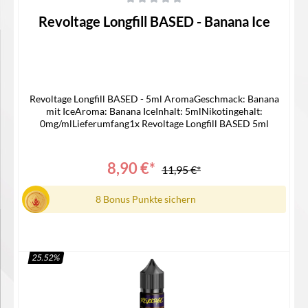
Durchschnittliche Bewertung von 0 von 5 Sternen
Revoltage Longfill BASED - Banana Ice
Revoltage Longfill BASED - 5ml AromaGeschmack: Banana
mit IceAroma: Banana IceInhalt: 5mlNikotingehalt:
0mg/mlLieferumfang1x Revoltage Longfill BASED 5ml
8,90 €*
11,95 €*
8 Bonus Punkte sichern
25.52
%
In den Warenkorb