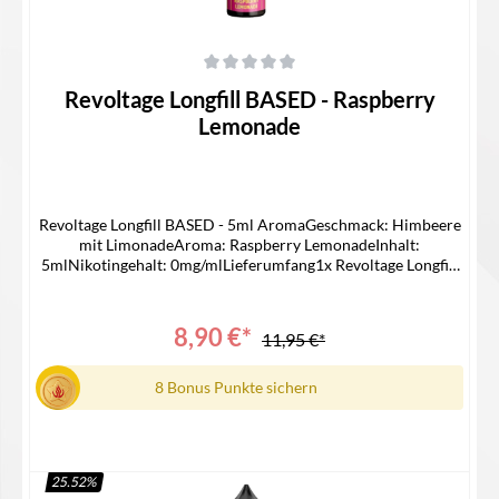
Durchschnittliche Bewertung von 0 von 5 Sternen
Revoltage Longfill BASED - Raspberry
Lemonade
Revoltage Longfill BASED - 5ml AromaGeschmack: Himbeere
mit LimonadeAroma: Raspberry LemonadeInhalt:
5mlNikotingehalt: 0mg/mlLieferumfang1x Revoltage Longfill
BASED 5ml
8,90 €*
11,95 €*
8 Bonus Punkte sichern
25.52
%