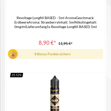
Revoltage Longfill BASED - 5ml AromaGeschmack:
ErdbeereAroma: StrawberryInhalt: 5mlNikotingehalt:
0mg/mlLieferumfang1x Revoltage Longfill BASED 5ml
8,90 €*
11,95 €*
8 Bonus Punkte sichern
25.52
%
In den Warenkorb