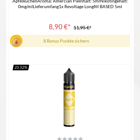
ApfelkuchenAroma: Amercian PieInhalt: 5mlNikotingehalt:
0mg/mlLieferumfang1x Revoltage Longfill BASED 5ml
8,90 €*
11,95 €*
8 Bonus Punkte sichern
25.52
%
In den Warenkorb