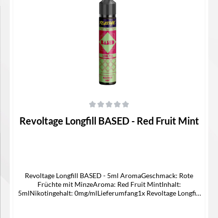
In den Warenkorb
Durchschnittliche Bewertung von 0 von 5 Sternen
Revoltage Longfill BASED - Red Fruit Mint
Revoltage Longfill BASED - 5ml AromaGeschmack: Rote
Früchte mit MinzeAroma: Red Fruit MintInhalt:
5mlNikotingehalt: 0mg/mlLieferumfang1x Revoltage Longfill
BASED 5ml