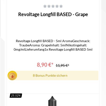
Durchschnittliche Bewertung von 0 von 5 Sternen
Revoltage Longfill BASED - Grape
Revoltage Longfill BASED - 5ml AromaGeschmack:
TraubeAroma: GrapeInhalt: 5mlNikotingehalt:
0mg/mlLieferumfang1x Revoltage Longfill BASED 5ml
8,90 €*
11,95 €*
8 Bonus Punkte sichern
25.52
%