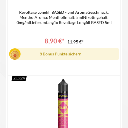
Revoltage Longfill BASED - 5ml AromaGeschmack:
MentholAroma: MentholInhalt: 5mlNikotingehalt:
0mg/mlLieferumfang1x Revoltage Longfill BASED 5ml
8,90 €*
11,95 €*
8 Bonus Punkte sichern
25.52
%
In den Warenkorb