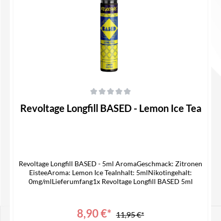
In den Warenkorb
Durchschnittliche Bewertung von 0 von 5 Sternen
Revoltage Longfill BASED - Lemon Ice Tea
Revoltage Longfill BASED - 5ml AromaGeschmack: Zitronen
EisteeAroma: Lemon Ice TeaInhalt: 5mlNikotingehalt:
0mg/mlLieferumfang1x Revoltage Longfill BASED 5ml
8,90 €*
11,95 €*