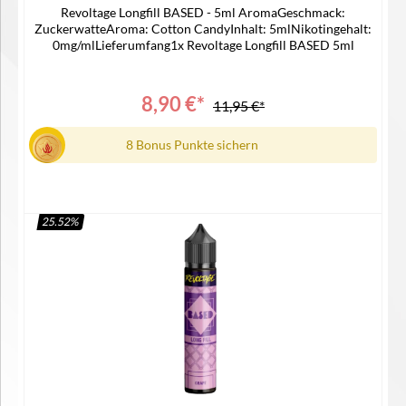
Revoltage Longfill BASED - 5ml AromaGeschmack:
ZuckerwatteAroma: Cotton CandyInhalt: 5mlNikotingehalt:
0mg/mlLieferumfang1x Revoltage Longfill BASED 5ml
8,90 €*
11,95 €*
8 Bonus Punkte sichern
25.52
%
In den Warenkorb