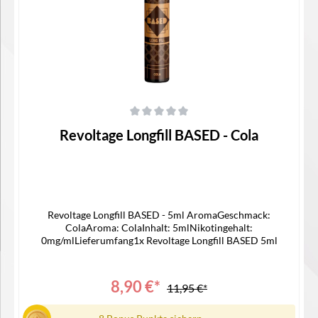
Durchschnittliche Bewertung von 0 von 5 Sternen
Revoltage Longfill BASED - Cola
Revoltage Longfill BASED - 5ml AromaGeschmack:
ColaAroma: ColaInhalt: 5mlNikotingehalt:
0mg/mlLieferumfang1x Revoltage Longfill BASED 5ml
8,90 €*
11,95 €*