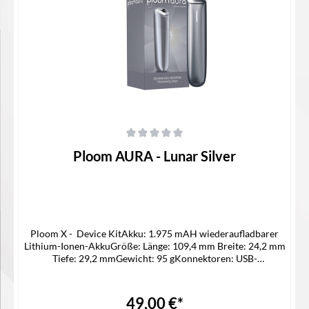
In den Warenkorb
Durchschnittliche Bewertung von 0 von 5 Sternen
Ploom AURA - Lunar Silver
Ploom X - Device KitAkku: 1.975 mAH wiederaufladbarer
Lithium-Ionen-AkkuGröße: Länge: 109,4 mm Breite: 24,2 mm
Tiefe: 29,2 mmGewicht: 95 gKonnektoren: USB-
CMaterial: Aluminium und PolycarbonatStick-
Leistungsfähigkeit: 20 SticksLadedauer: Ca. 180 Minuten für
20 Sticks und 90 Minuten für 15 SticksSpannung: 5 V / 1.1
49,00 €*
ALieferumfang1x Ploom AURA Jet1x USB-C Ladekabel1x