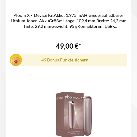
Ploom X - Device KitAkku: 1.975 mAH wiederaufladbarer
Lithium-Ionen-AkkuGröße: Länge: 109,4 mm Breite: 24,2 mm
Tiefe: 29,2 mmGewicht: 95 gKonnektoren: USB-
CMaterial: Aluminium und PolycarbonatStick-
Leistungsfähigkeit: 20 SticksLadedauer: Ca. 180 Minuten für
20 Sticks und 90 Minuten für 15 SticksSpannung: 5 V / 1.1
49,00 €*
ALieferumfang1x Ploom AURA Jet1x USB-C Ladekabel1x
Steckdosenadapter1x Reinigungsstick
49 Bonus Punkte sichern
In den Warenkorb