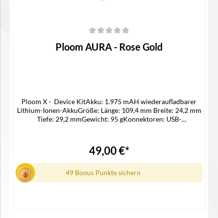
Durchschnittliche Bewertung von 0 von 5 Sternen
Ploom AURA - Rose Gold
Ploom X - Device KitAkku: 1.975 mAH wiederaufladbarer
Lithium-Ionen-AkkuGröße: Länge: 109,4 mm Breite: 24,2 mm
Tiefe: 29,2 mmGewicht: 95 gKonnektoren: USB-
CMaterial: Aluminium und PolycarbonatStick-
Leistungsfähigkeit: 20 SticksLadedauer: Ca. 180 Minuten für
20 Sticks und 90 Minuten für 15 SticksSpannung: 5 V / 1.1
49,00 €*
ALieferumfang1x Ploom AURA Jet1x USB-C Ladekabel1x
Steckdosenadapter1x Reinigungsstick
49 Bonus Punkte sichern