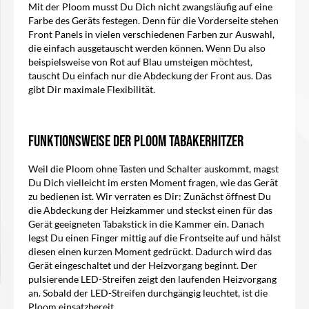
Mit der Ploom musst Du Dich nicht zwangsläufig auf eine
Farbe des Geräts festegen. Denn für die Vorderseite stehen
Front Panels in vielen verschiedenen Farben zur Auswahl,
die einfach ausgetauscht werden können. Wenn Du also
beispielsweise von Rot auf Blau umsteigen möchtest,
tauscht Du einfach nur die Abdeckung der Front aus. Das
gibt Dir maximale Flexibilität.
Funktionsweise der Ploom Tabakerhitzer
Weil die Ploom ohne Tasten und Schalter auskommt, magst
Du Dich vielleicht im ersten Moment fragen, wie das Gerät
zu bedienen ist. Wir verraten es Dir: Zunächst öffnest Du
die Abdeckung der Heizkammer und steckst einen für das
Gerät geeigneten Tabakstick in die Kammer ein. Danach
legst Du einen Finger mittig auf die Frontseite auf und hälst
diesen einen kurzen Moment gedrückt. Dadurch wird das
Gerät eingeschaltet und der Heizvorgang beginnt. Der
pulsierende LED-Streifen zeigt den laufenden Heizvorgang
an. Sobald der LED-Streifen durchgängig leuchtet, ist die
Ploom einsatzbereit.