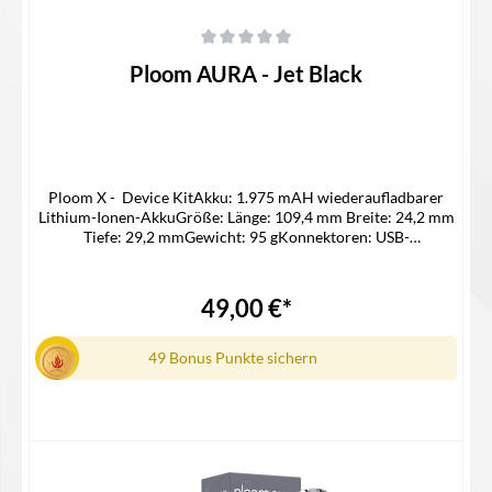
Durchschnittliche Bewertung von 0 von 5 Sternen
Ploom AURA - Jet Black
Ploom X - Device KitAkku: 1.975 mAH wiederaufladbarer
Lithium-Ionen-AkkuGröße: Länge: 109,4 mm Breite: 24,2 mm
Tiefe: 29,2 mmGewicht: 95 gKonnektoren: USB-
CMaterial: Aluminium und PolycarbonatStick-
Leistungsfähigkeit: 20 SticksLadedauer: Ca. 180 Minuten für
20 Sticks und 90 Minuten für 15 SticksSpannung: 5 V / 1.1
49,00 €*
ALieferumfang1x Ploom AURA Jet1x USB-C Ladekabel1x
Steckdosenadapter1x Reinigungsstick
49 Bonus Punkte sichern