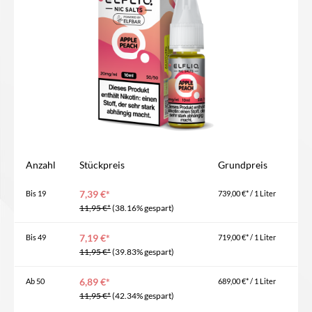
Anzahl
Stückpreis
Grundpreis
7,39 €*
Bis
19
739,00 €* / 1 Liter
11,95 €*
(38.16% gespart)
7,19 €*
Bis
49
719,00 €* / 1 Liter
11,95 €*
(39.83% gespart)
6,89 €*
Ab
50
689,00 €* / 1 Liter
11,95 €*
(42.34% gespart)