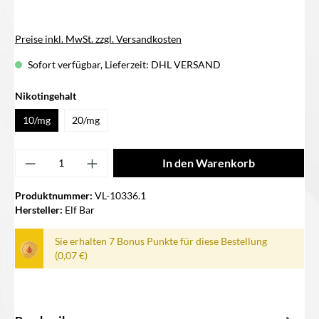
Preise inkl. MwSt. zzgl. Versandkosten
Sofort verfügbar, Lieferzeit: DHL VERSAND
auswählen
Nikotingehalt
10/mg
20/mg
Produkt Anzahl: Gib den gewünschten Wert ei
In den Warenkorb
Produktnummer:
VL-10336.1
Hersteller:
Elf Bar
Sie erhalten 7 Bonus Punkte für diese Bestellung
(0,07 €)