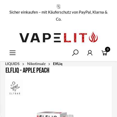
alt springen
Sicher einkaufen – mit Käuferschutz von PayPal, Klarna &
Co.
0
LIQUIDS
Nikotinsalz
ElfLiq
ElfLiq - Apple Peach
Bildergalerie überspringen