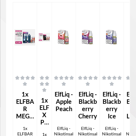
Durchschnittliche Bewertung von 0 von 5 Sternen
Durchschnittliche Bewertung von 0 von 5 S
Durchschnittliche Bewertung v
Durchschnittliche
Durch
1x
ElfLiq -
ElfLiq -
ElfLiq -
ElfL
Durchschnittliche Bewertung von 0 von 5 Sternen
1x
ELFBA
Apple
Blackb
Blackb
Bla
ELF
R
Peach
erry
erry
er
X
MEGA
Cherry
Ice
Le
PR
KIT +
1x
O +
ElfLiq -
ElfLiq -
ElfLiq -
ElfL
1x
ELFBAR
Nikotinsal
Nikotinsal
Nikotinsal
Nikot
1x